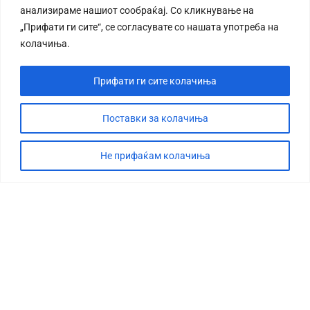
анализираме нашиот сообраќај. Со кликнување на
„Прифати ги сите“, се согласувате со нашата употреба на
колачиња.
Прифати ги сите колачиња
СТОРИЈА
ДЕБАТА
Поставки за колачиња
САБОТАЖА
Не прифаќам колачиња
ТИМ
КОНТАКТ
©2026 360 степени, Сите права се задржани