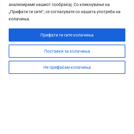
анализираме нашиот сообраќај. Со кликнување на
„Прифати ги сите“, се согласувате со нашата употреба на
колачиња.
Прифати ги сите колачиња
СТОРИЈА
ДЕБАТА
Поставки за колачиња
САБОТАЖА
Не прифаќам колачиња
ТИМ
КОНТАКТ
©2026 360 степени, Сите права се задржани