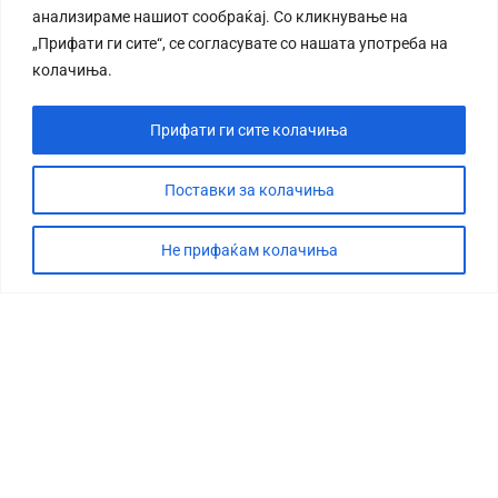
анализираме нашиот сообраќај. Со кликнување на
„Прифати ги сите“, се согласувате со нашата употреба на
колачиња.
Прифати ги сите колачиња
СТОРИЈА
ДЕБАТА
Поставки за колачиња
САБОТАЖА
Не прифаќам колачиња
ТИМ
КОНТАКТ
©2026 360 степени, Сите права се задржани