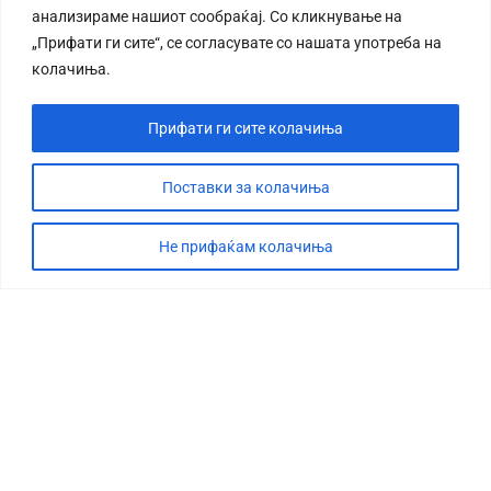
анализираме нашиот сообраќај. Со кликнување на
„Прифати ги сите“, се согласувате со нашата употреба на
колачиња.
Прифати ги сите колачиња
СТОРИЈА
ДЕБАТА
Поставки за колачиња
САБОТАЖА
Не прифаќам колачиња
ТИМ
КОНТАКТ
©2026 360 степени, Сите права се задржани