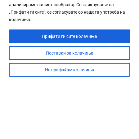
анализираме нашиот сообраќај. Со кликнување на
„Прифати ги сите“, се согласувате со нашата употреба на
колачиња.
Прифати ги сите колачиња
СТОРИЈА
ДЕБАТА
Поставки за колачиња
САБОТАЖА
Не прифаќам колачиња
ТИМ
КОНТАКТ
©2026 360 степени, Сите права се задржани