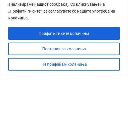
анализираме нашиот сообраќај. Со кликнување на
„Прифати ги сите“, се согласувате со нашата употреба на
колачиња.
Прифати ги сите колачиња
СТОРИЈА
ДЕБАТА
Поставки за колачиња
САБОТАЖА
Не прифаќам колачиња
ТИМ
КОНТАКТ
©2026 360 степени, Сите права се задржани