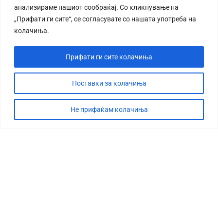
анализираме нашиот сообраќај. Со кликнување на
„Прифати ги сите“, се согласувате со нашата употреба на
колачиња.
Прифати ги сите колачиња
СТОРИЈА
ДЕБАТА
Поставки за колачиња
САБОТАЖА
Не прифаќам колачиња
ТИМ
КОНТАКТ
©2026 360 степени, Сите права се задржани