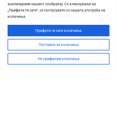
анализираме нашиот сообраќај. Со кликнување на
„Прифати ги сите“, се согласувате со нашата употреба на
колачиња.
Прифати ги сите колачиња
СТОРИЈА
ДЕБАТА
Поставки за колачиња
САБОТАЖА
Не прифаќам колачиња
ТИМ
КОНТАКТ
©2026 360 степени, Сите права се задржани