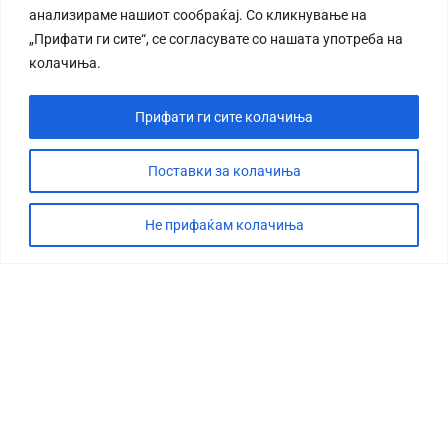
анализираме нашиот сообраќај. Со кликнување на
„Прифати ги сите“, се согласувате со нашата употреба на
колачиња.
Прифати ги сите колачиња
СТОРИЈА
ДЕБАТА
Поставки за колачиња
САБОТАЖА
Не прифаќам колачиња
ТИМ
КОНТАКТ
©2026 360 степени, Сите права се задржани