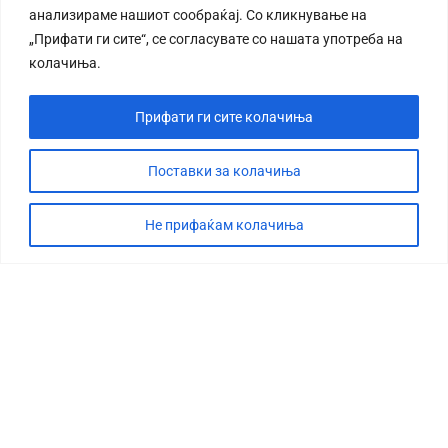
анализираме нашиот сообраќај. Со кликнување на
„Прифати ги сите“, се согласувате со нашата употреба на
колачиња.
Прифати ги сите колачиња
СТОРИЈА
ДЕБАТА
Поставки за колачиња
САБОТАЖА
Не прифаќам колачиња
ТИМ
КОНТАКТ
©2026 360 степени, Сите права се задржани