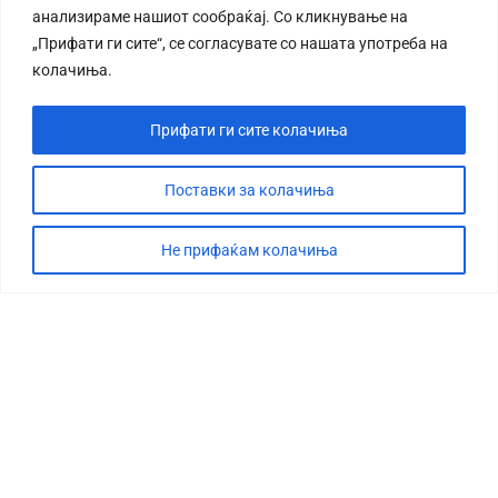
анализираме нашиот сообраќај. Со кликнување на
„Прифати ги сите“, се согласувате со нашата употреба на
колачиња.
Прифати ги сите колачиња
СТОРИЈА
ДЕБАТА
Поставки за колачиња
САБОТАЖА
Не прифаќам колачиња
ТИМ
КОНТАКТ
©2026 360 степени, Сите права се задржани