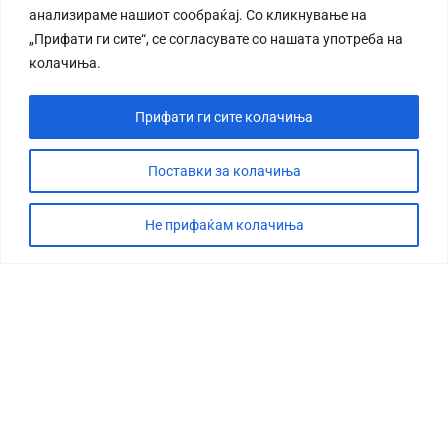
анализираме нашиот сообраќај. Со кликнување на
„Прифати ги сите“, се согласувате со нашата употреба на
колачиња.
Прифати ги сите колачиња
СТОРИЈА
ДЕБАТА
Поставки за колачиња
САБОТАЖА
Не прифаќам колачиња
ТИМ
КОНТАКТ
©2026 360 степени, Сите права се задржани