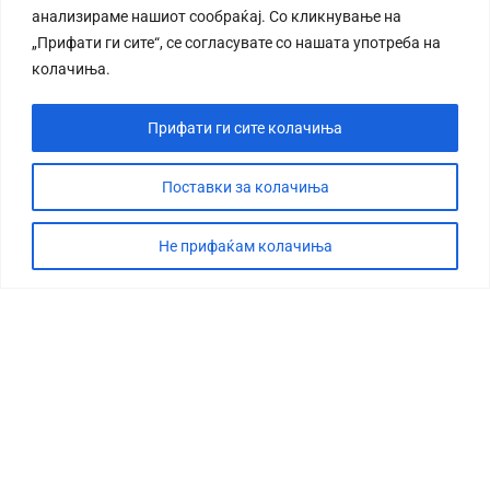
анализираме нашиот сообраќај. Со кликнување на
„Прифати ги сите“, се согласувате со нашата употреба на
колачиња.
Прифати ги сите колачиња
СТОРИЈА
ДЕБАТА
Поставки за колачиња
САБОТАЖА
Не прифаќам колачиња
ТИМ
КОНТАКТ
©2026 360 степени, Сите права се задржани