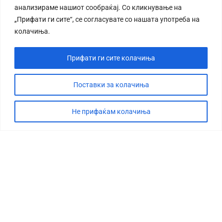
анализираме нашиот сообраќај. Со кликнување на
„Прифати ги сите“, се согласувате со нашата употреба на
колачиња.
Прифати ги сите колачиња
СТОРИЈА
ДЕБАТА
Поставки за колачиња
САБОТАЖА
Не прифаќам колачиња
ТИМ
КОНТАКТ
©2026 360 степени, Сите права се задржани