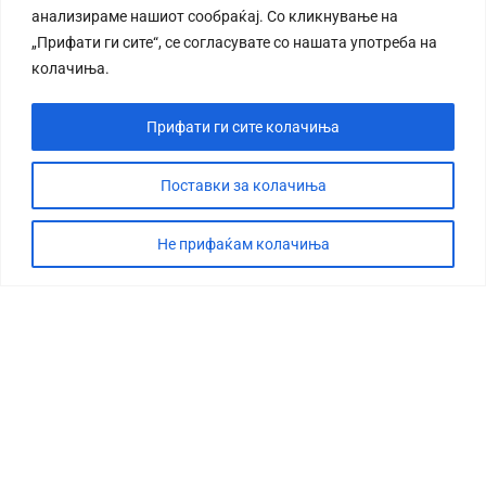
анализираме нашиот сообраќај. Со кликнување на
„Прифати ги сите“, се согласувате со нашата употреба на
колачиња.
Прифати ги сите колачиња
СТОРИЈА
ДЕБАТА
Поставки за колачиња
САБОТАЖА
Не прифаќам колачиња
ТИМ
КОНТАКТ
©2026 360 степени, Сите права се задржани