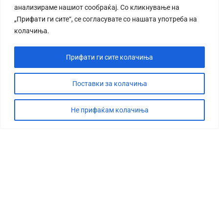
анализираме нашиот сообраќај. Со кликнување на
„Прифати ги сите“, се согласувате со нашата употреба на
колачиња.
Прифати ги сите колачиња
СТОРИЈА
ДЕБАТА
Поставки за колачиња
САБОТАЖА
Не прифаќам колачиња
ТИМ
КОНТАКТ
©2026 360 степени, Сите права се задржани