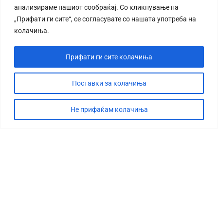
анализираме нашиот сообраќај. Со кликнување на
„Прифати ги сите“, се согласувате со нашата употреба на
колачиња.
Прифати ги сите колачиња
СТОРИЈА
ДЕБАТА
Поставки за колачиња
САБОТАЖА
Не прифаќам колачиња
ТИМ
КОНТАКТ
©2026 360 степени, Сите права се задржани