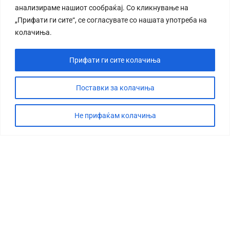
анализираме нашиот сообраќај. Со кликнување на
„Прифати ги сите“, се согласувате со нашата употреба на
колачиња.
Прифати ги сите колачиња
СТОРИЈА
ДЕБАТА
Поставки за колачиња
САБОТАЖА
Не прифаќам колачиња
ТИМ
КОНТАКТ
©2026 360 степени, Сите права се задржани