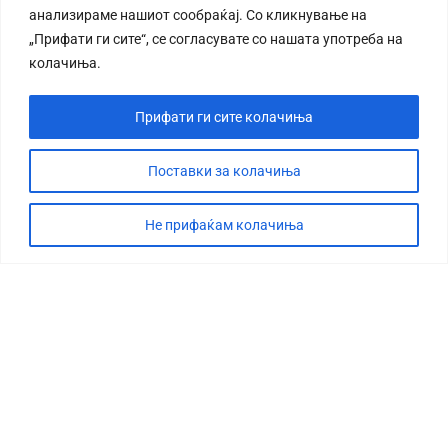
анализираме нашиот сообраќај. Со кликнување на
„Прифати ги сите“, се согласувате со нашата употреба на
колачиња.
Прифати ги сите колачиња
СТОРИЈА
ДЕБАТА
Поставки за колачиња
САБОТАЖА
Не прифаќам колачиња
ТИМ
КОНТАКТ
©2026 360 степени, Сите права се задржани