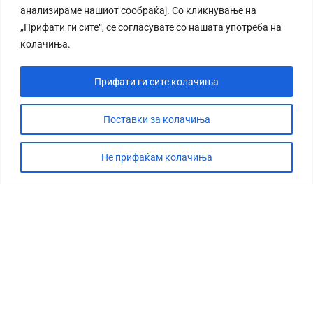
анализираме нашиот сообраќај. Со кликнување на
„Прифати ги сите“, се согласувате со нашата употреба на
колачиња.
Прифати ги сите колачиња
СТОРИЈА
ДЕБАТА
Поставки за колачиња
САБОТАЖА
Не прифаќам колачиња
ТИМ
КОНТАКТ
©2026 360 степени, Сите права се задржани