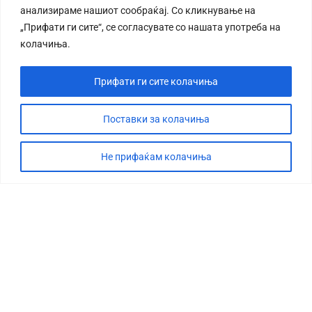
анализираме нашиот сообраќај. Со кликнување на
„Прифати ги сите“, се согласувате со нашата употреба на
колачиња.
Прифати ги сите колачиња
СТОРИЈА
ДЕБАТА
Поставки за колачиња
САБОТАЖА
Не прифаќам колачиња
ТИМ
КОНТАКТ
©2026 360 степени, Сите права се задржани