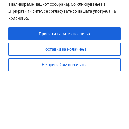
анализираме нашиот сообраќај. Со кликнување на
„Прифати ги сите“, се согласувате со нашата употреба на
колачиња.
Прифати ги сите колачиња
СТОРИЈА
ДЕБАТА
Поставки за колачиња
САБОТАЖА
Не прифаќам колачиња
ТИМ
КОНТАКТ
©2026 360 степени, Сите права се задржани