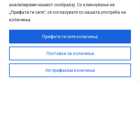
анализираме нашиот сообраќај. Со кликнување на
„Прифати ги сите“, се согласувате со нашата употреба на
колачиња.
Прифати ги сите колачиња
СТОРИЈА
ДЕБАТА
Поставки за колачиња
САБОТАЖА
Не прифаќам колачиња
ТИМ
КОНТАКТ
©2026 360 степени, Сите права се задржани