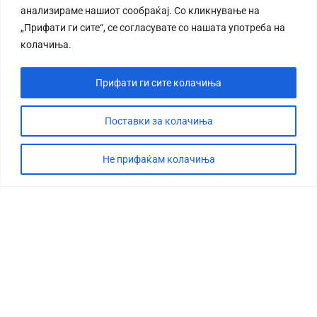
анализираме нашиот сообраќај. Со кликнување на
„Прифати ги сите“, се согласувате со нашата употреба на
колачиња.
Прифати ги сите колачиња
СТОРИЈА
ДЕБАТА
Поставки за колачиња
САБОТАЖА
Не прифаќам колачиња
ТИМ
КОНТАКТ
©2026 360 степени, Сите права се задржани