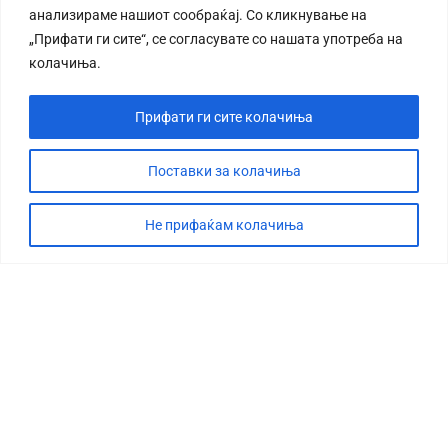
анализираме нашиот сообраќај. Со кликнување на
„Прифати ги сите“, се согласувате со нашата употреба на
колачиња.
Прифати ги сите колачиња
СТОРИЈА
ДЕБАТА
Поставки за колачиња
САБОТАЖА
Не прифаќам колачиња
ТИМ
КОНТАКТ
©2026 360 степени, Сите права се задржани