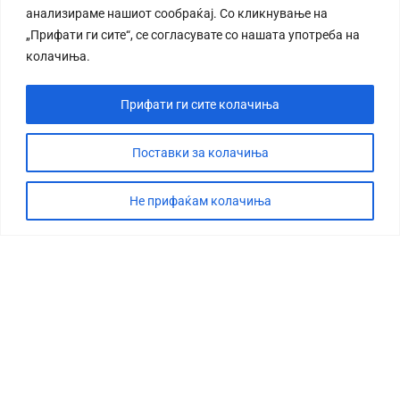
анализираме нашиот сообраќај. Со кликнување на
„Прифати ги сите“, се согласувате со нашата употреба на
колачиња.
Прифати ги сите колачиња
СТОРИЈА
ДЕБАТА
Поставки за колачиња
САБОТАЖА
Не прифаќам колачиња
ТИМ
КОНТАКТ
©2026 360 степени, Сите права се задржани