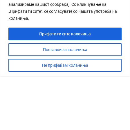
анализираме нашиот сообраќај. Со кликнување на
„Прифати ги сите“, се согласувате со нашата употреба на
колачиња.
Прифати ги сите колачиња
СТОРИЈА
ДЕБАТА
Поставки за колачиња
САБОТАЖА
Не прифаќам колачиња
ТИМ
КОНТАКТ
©2026 360 степени, Сите права се задржани