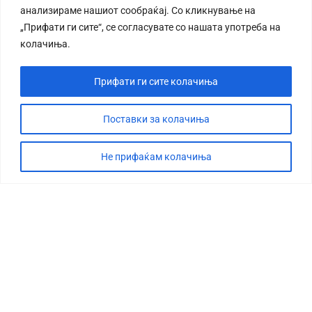
анализираме нашиот сообраќај. Со кликнување на
„Прифати ги сите“, се согласувате со нашата употреба на
колачиња.
Прифати ги сите колачиња
СТОРИЈА
ДЕБАТА
Поставки за колачиња
САБОТАЖА
Не прифаќам колачиња
ТИМ
КОНТАКТ
©2026 360 степени, Сите права се задржани