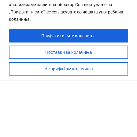
анализираме нашиот сообраќај. Со кликнување на
„Прифати ги сите“, се согласувате со нашата употреба на
колачиња.
Прифати ги сите колачиња
СТОРИЈА
ДЕБАТА
Поставки за колачиња
САБОТАЖА
Не прифаќам колачиња
ТИМ
КОНТАКТ
©2026 360 степени, Сите права се задржани