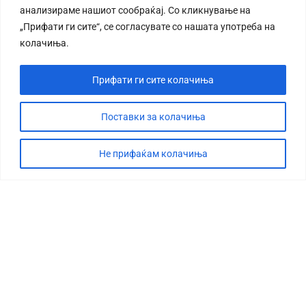
анализираме нашиот сообраќај. Со кликнување на
„Прифати ги сите“, се согласувате со нашата употреба на
колачиња.
Прифати ги сите колачиња
СТОРИЈА
ДЕБАТА
Поставки за колачиња
САБОТАЖА
Не прифаќам колачиња
ТИМ
КОНТАКТ
©2026 360 степени, Сите права се задржани