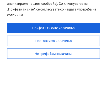
анализираме нашиот сообраќај. Со кликнување на
„Прифати ги сите“, се согласувате со нашата употреба на
колачиња.
Прифати ги сите колачиња
СТОРИЈА
ДЕБАТА
Поставки за колачиња
САБОТАЖА
Не прифаќам колачиња
ТИМ
КОНТАКТ
©2026 360 степени, Сите права се задржани