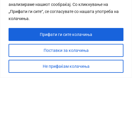
анализираме нашиот сообраќај. Со кликнување на
„Прифати ги сите“, се согласувате со нашата употреба на
колачиња.
Прифати ги сите колачиња
СТОРИЈА
ДЕБАТА
Поставки за колачиња
САБОТАЖА
Не прифаќам колачиња
ТИМ
КОНТАКТ
©2026 360 степени, Сите права се задржани