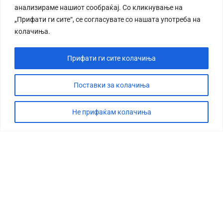
анализираме нашиот сообраќај. Со кликнување на
„Прифати ги сите“, се согласувате со нашата употреба на
колачиња.
Прифати ги сите колачиња
СТОРИЈА
ДЕБАТА
Поставки за колачиња
САБОТАЖА
Не прифаќам колачиња
ТИМ
КОНТАКТ
©2026 360 степени, Сите права се задржани