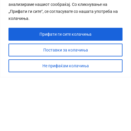
анализираме нашиот сообраќај. Со кликнување на
„Прифати ги сите“, се согласувате со нашата употреба на
колачиња.
Прифати ги сите колачиња
СТОРИЈА
ДЕБАТА
Поставки за колачиња
САБОТАЖА
Не прифаќам колачиња
ТИМ
КОНТАКТ
©2026 360 степени, Сите права се задржани