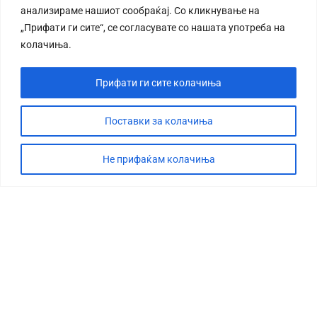
анализираме нашиот сообраќај. Со кликнување на
„Прифати ги сите“, се согласувате со нашата употреба на
колачиња.
Прифати ги сите колачиња
СТОРИЈА
ДЕБАТА
Поставки за колачиња
САБОТАЖА
Не прифаќам колачиња
ТИМ
КОНТАКТ
©2026 360 степени, Сите права се задржани