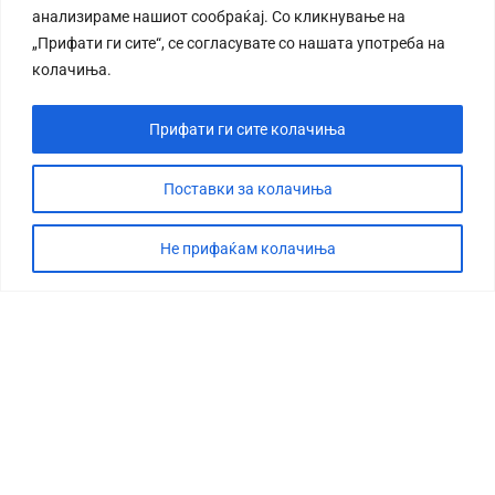
анализираме нашиот сообраќај. Со кликнување на
„Прифати ги сите“, се согласувате со нашата употреба на
колачиња.
Прифати ги сите колачиња
СТОРИЈА
ДЕБАТА
Поставки за колачиња
САБОТАЖА
Не прифаќам колачиња
ТИМ
КОНТАКТ
©2026 360 степени, Сите права се задржани