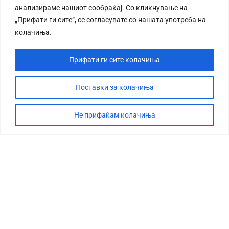
анализираме нашиот сообраќај. Со кликнување на
„Прифати ги сите“, се согласувате со нашата употреба на
колачиња.
Прифати ги сите колачиња
СТОРИЈА
ДЕБАТА
Поставки за колачиња
САБОТАЖА
Не прифаќам колачиња
ТИМ
КОНТАКТ
©2026 360 степени, Сите права се задржани