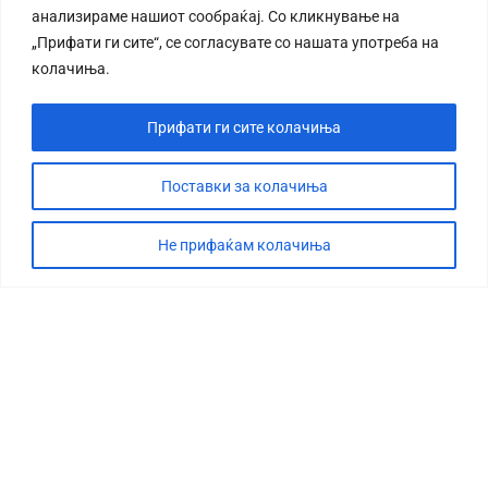
анализираме нашиот сообраќај. Со кликнување на
„Прифати ги сите“, се согласувате со нашата употреба на
колачиња.
Прифати ги сите колачиња
СТОРИЈА
ДЕБАТА
Поставки за колачиња
САБОТАЖА
Не прифаќам колачиња
ТИМ
КОНТАКТ
©2026 360 степени, Сите права се задржани