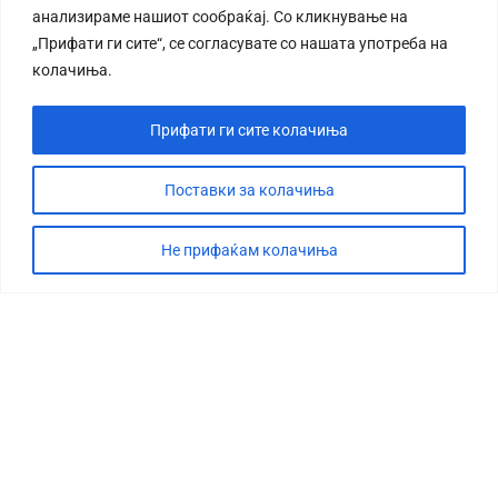
анализираме нашиот сообраќај. Со кликнување на
„Прифати ги сите“, се согласувате со нашата употреба на
колачиња.
Прифати ги сите колачиња
СТОРИЈА
ДЕБАТА
Поставки за колачиња
САБОТАЖА
Не прифаќам колачиња
ТИМ
КОНТАКТ
©2026 360 степени, Сите права се задржани