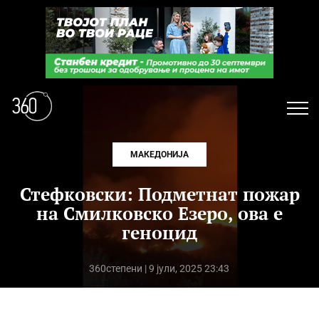
МАКЕДОНИЈА
Стефковски: Подметнат пожар
на Смилковско Езеро, ова е
геноцид
360степени
| 9 јули, 2025 23:43