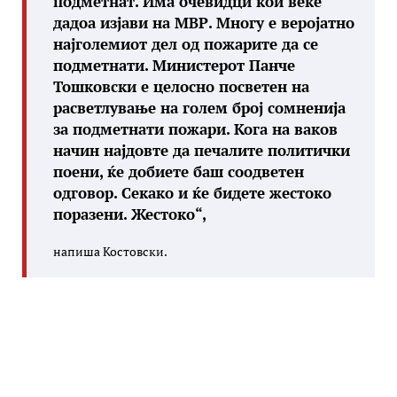
подметнат. Има очевидци кои веќе
дадоа изјави на МВР. Многу е веројатно
најголемиот дел од пожарите да се
подметнати. Министерот Панче
Тошковски е целосно посветен на
расветлување на голем број сомненија
за подметнати пожари. Кога на ваков
начин најдовте да печалите политички
поени, ќе добиете баш соодветен
одговор. Секако и ќе бидете жестоко
поразени. Жестоко“,
напиша Костовски.