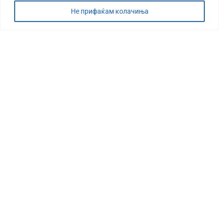
Не прифаќам колачиња
СТОРИЈА
ДЕБАТА
САБОТАЖА
ТИМ
КОНТАКТ
©2026 360 степени, Сите права се задржани