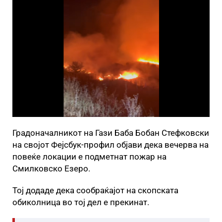
Градоначалникот на Гази Баба Бобан Стефковски
на својот Фејсбук-профил објави дека вечерва на
повеќе локации е подметнат пожар на
Смилковско Езеро.
Тој додаде дека сообраќајот на скопската
обиколница во тој дел е прекинат.