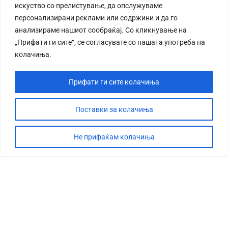
искуство со прелистување, да опслужуваме
персонализирани реклами или содржини и да го
анализираме нашиот сообраќај. Со кликнување на
„Прифати ги сите“, се согласувате со нашата употреба на
колачиња.
Прифати ги сите колачиња
Поставки за колачиња
Не прифаќам колачиња
СТОРИЈА