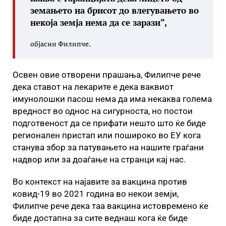
земањето на брисот до влегувањето во
некоја земја нема да се зарази“,
објасни Филипче.
Освен овие отворени прашања, Филипче рече
дека ставот на лекарите е дека ваквиот
имунолошки пасош нема да има некаква голема
вредност во однос на сигурноста, но постои
подготвеност да се прифати нешто што ќе биде
регионален пристап или пошироко во ЕУ кога
станува збор за патувањето на нашите граѓани
надвор или за доаѓање на странци кај нас.
Во контекст на најавите за вакцина против
ковид-19 во 2021 година во некои земји,
Филипче рече дека таа вакцина истовремено ќе
биде достапна за сите веднаш кога ќе биде