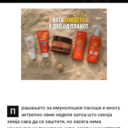
рашањето за имунолошки пасоши е многу
П
актуелно овие недели затоа што секоја
земја сака да се заштити, но засега нема