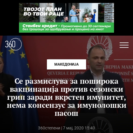
МАКЕДОНИЈА
Се размислува за поширока
вакцинација против сезонски
грип заради вкрстен имунитет,
нема консензус за имунолошки
пасош
360степени
| 7 мај, 2020 15:40