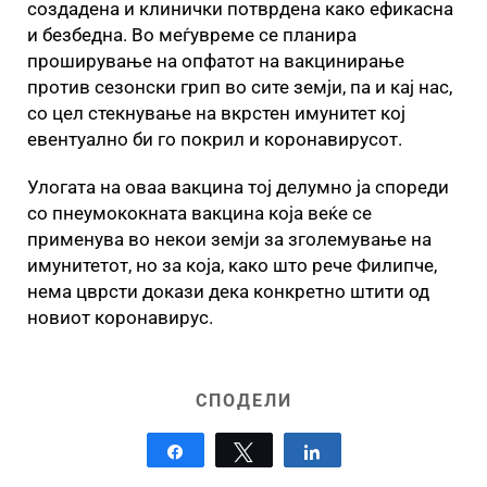
создадена и клинички потврдена како ефикасна
и безбедна. Во меѓувреме се планира
проширување на опфатот на вакцинирање
против сезонски грип во сите земји, па и кај нас,
со цел стекнување на вкрстен имунитет кој
евентуално би го покрил и коронавирусот.
Улогата на оваа вакцина тој делумно ја спореди
со пнеумококната вакцина која веќе се
применува во некои земји за зголемување на
имунитетот, но за која, како што рече Филипче,
нема цврсти докази дека конкретно штити од
новиот коронавирус.
СПОДЕЛИ
Share
Tweet
Share