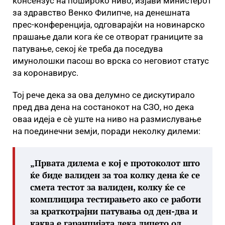
консензус на пошироко ниво, изјави министерот
за здравство Венко Филипче, на денешната
прес-конференција, одговарајќи на новинарско
прашање дали кога ќе се отворат границите за
патување, секој ќе треба да поседува
имунолошки пасош во врска со неговиот статус
за коронавирус.
Тој рече дека за ова делумно се дискутирало
пред два дена на состанокот на СЗО, но дека
оваа идеја е сѐ уште на ниво на размислување
на поединечни земји, поради неколку дилеми:
„Првата дилема е кој е протоколот што
ќе биде валиден за тоа колку дена ќе се
смета тестот за валиден, колку ќе се
комплицира тестирањето ако се работи
за краткотрајни патувања од ден-два и
каква е гаранцијата дека лицето од