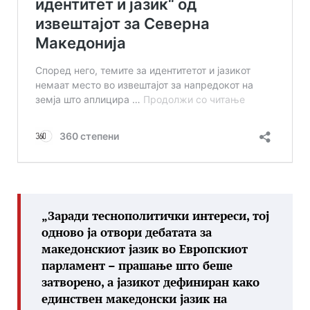
„Заради теснополитички интереси, тој
одново ја отвори дебатата за
македонскиот јазик во Европскиот
парламент – прашање што беше
затворено, а јазикот дефиниран како
единствен македонски јазик на