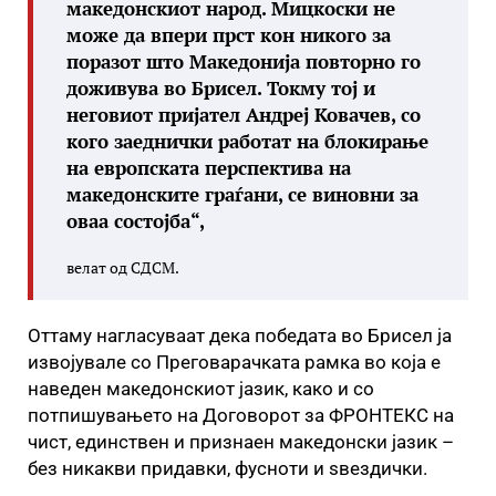
македонскиот народ. Мицкоски не
може да впери прст кон никого за
поразот што Македонија повторно го
доживува во Брисел. Токму тој и
неговиот пријател Андреј Ковачев, со
кого заеднички работат на блокирање
на европската перспектива на
македонските граѓани, се виновни за
оваа состојба“,
велат од СДСМ.
Оттаму нагласуваат дека победата во Брисел ја
извојувале со Преговарачката рамка во која е
наведен македонскиот јазик, како и со
потпишувањето на Договорот за ФРОНТЕКС на
чист, единствен и признаен македонски јазик –
без никакви придавки, фусноти и ѕвездички.