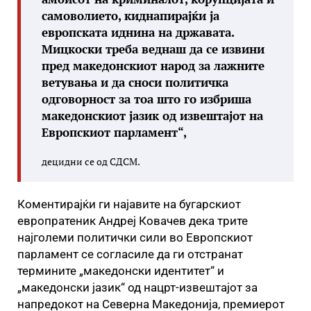
самоволието, киднапирајќи ја
европската иднина на државата.
Мицкоски треба веднаш да се извини
пред македонскиот народ за лажните
ветувања и да сноси политичка
одговорност за тоа што го избриша
македонскиот јазик од извештајот на
Европскиот парламент“,
децидни се од СДСМ.
Коментирајќи ги најавите на бугарскиот
европратеник Андреј Ковачев дека трите
најголеми политички сили во Европскиот
парламент се согласиле да ги отстранат
термините „македонски идентитет“ и
„македонски јазик“ од нацрт-извештајот за
напредокот на Северна Македонија, премиерот