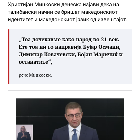
Христијан Мицкоски денеска изјави дека на
талибански начин се бришат македонскиот
идентитет и македонскиот јазик од извештајот.
„Тоа дочекавме како народ во 21 век.
Ете тоа ни го направија Бујар Османи,
Димитар Ковачевски, Бојан Маричиќ и
останатите“,
рече Мицкоски.