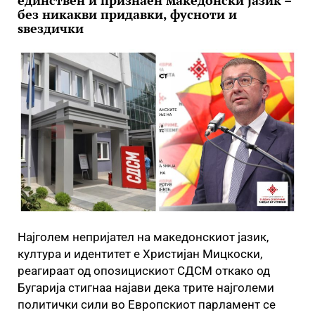
единствен и признаен македонски јазик –
без никакви придавки, фусноти и
ѕвездички
Најголем непријател на македонскиот јазик,
култура и идентитет е Христијан Мицкоски,
реагираат од опозицискиот СДСМ откако од
Бугарија стигнаа најави дека трите најголеми
политички сили во Европскиот парламент се