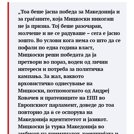
„Тоа беше јасна победа за Македонија и
за граѓаните, која Мицкоски никогаш
не ја призна. Тој беше разочаран,
молчеше и не се радуваше – сега е јасно
зошто. Во услови кога нема со што да се
пофали по една година власт,
Мицкоски реши победата да ја
претвори во пораз, воден од лични
интереси и потреба за политичка
кампања. За жал, ваквото
врховистичко однесување на
Мицкоски, потпомогнато од Андреј
Ковачев и пратениците на ЕПП во
Европскиот парламент, доведе до тоа
повторно да ѝ се оспорува на
Македонија идентитетот и јазикот.
Мицкоски ја турка Македонија во
амбисот на криминалот, корупцијата и