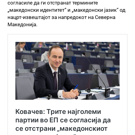
согласиле да ги отстранат термините
„македонски идентитет“ и „македонски јазик“ од
нацрт-извештајот за напредокот на Северна
Македонија.