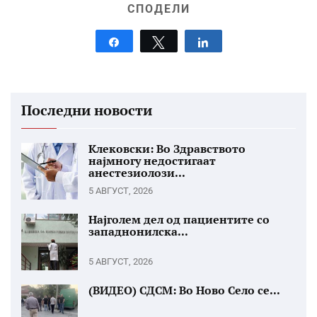
СПОДЕЛИ
Share
Tweet
Share
Последни новости
Клековски: Во Здравството
најмногу недостигаат
анестезиолози...
5 АВГУСТ, 2026
Најголем дел од пациентите со
западнонилска...
5 АВГУСТ, 2026
(ВИДЕО) СДСМ: Во Ново Село се...