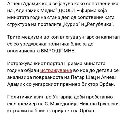
Агнеш Адамик која се јавува како сопственичка
на „Адинамик Медиа“ ДООЕЛ – фирма која
минатата година стана дел од сопственичката
структура на порталите „Курир“ и „Република“.
Трите медиуми во кои влегува унгарски капитал
се со уредувачка политика блиска до
опозициската ВМРО-ДПМНЕ.
Истражувачкиот портал Призма минатата
година објави
истражување
во кое до детали се
анализира поврзаноста на Петар Шац и Агнеш
Адамик со унгарскиот премиер Виктор Орбан.
Политички азил во Унгарија доби пребеганиот
екс-премиер на С. Македонија, Никола Груевски,
кој важи за близок пријател на Орбан.