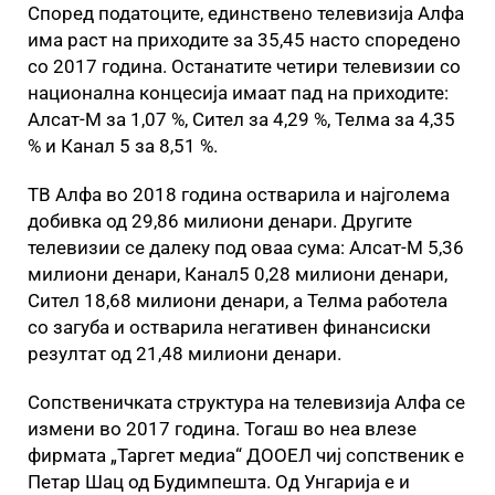
Според податоците, единствено телевизија Алфа
има раст на приходите за 35,45 насто споредено
со 2017 година. Останатите четири телевизии со
национална концесија имаат пад на приходите:
Алсат-М за 1,07 %, Сител за 4,29 %, Телма за 4,35
% и Канал 5 за 8,51 %.
ТВ Алфа во 2018 година остварила и најголема
добивка од 29,86 милиони денари. Другите
телевизии се далеку под оваа сума: Алсат-М 5,36
милиони денари, Канал5 0,28 милиони денари,
Сител 18,68 милиони денари, а Телма работела
со загуба и остварила негативен финансиски
резултат од 21,48 милиони денари.
Сопственичката структура на телевизија Алфа се
измени во 2017 година. Тогаш во неа влезе
фирмата „Таргет медиа“ ДООЕЛ чиј сопственик е
Петар Шац од Будимпешта. Од Унгарија е и