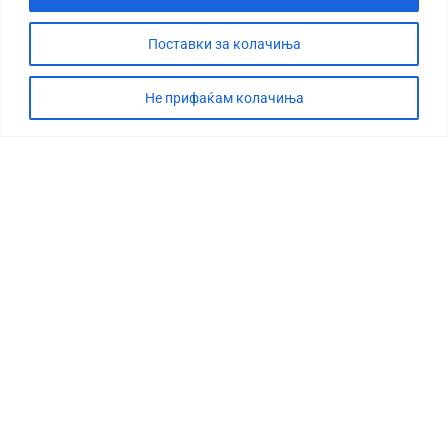
Поставки за колачиња
Не прифаќам колачиња
СТОРИЈА
ДЕБАТА
САБОТАЖА
ТИМ
КОНТАКТ