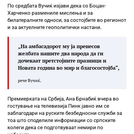
По средбата Вучиќ изјави дека со Боцан-
Харченко размениле мислења и за
билатералните односи, за состојбите во регионот
и за актуелните геополитички настани.
„На амбасадорот му ја пренесов
желбата нашите два народа да ги
дочекаат претстојните празници и
Новата година во мир и благосостојба“,
рече Вучиќ.
Премиерката на Србија, Ана Брнабиќ вчера во
гостување на телевизија Пинк јавно им се
заблагодари на руските безбедносни служби за
тоа што споделиле информации со српските
колеги дека се подготвуваат немири по