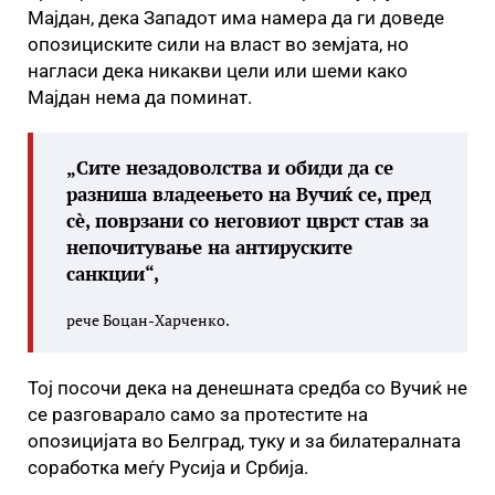
Мајдан, дека Западот има намера да ги доведе
опозициските сили на власт во земјата, но
нагласи дека никакви цели или шеми како
Мајдан нема да поминат.
„Сите незадоволства и обиди да се
разниша владеењето на Вучиќ се, пред
сè, поврзани со неговиот цврст став за
непочитување на антируските
санкции“,
рече Боцан-Харченко.
Тој посочи дека на денешната средба со Вучиќ не
се разговарало само за протестите на
опозицијата во Белград, туку и за билатералната
соработка меѓу Русија и Србија.