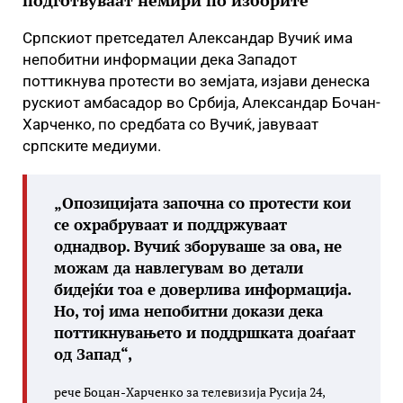
подготвуваат немири по изборите
Српскиот претседател Александар Вучиќ има
непобитни информации дека Западот
поттикнува протести во земјата, изјави денеска
рускиот амбасадор во Србија, Александар Бочан-
Харченко, по средбата со Вучиќ, јавуваат
српските медиуми.
„Опозицијата започна со протести кои
се охрабруваат и поддржуваат
однадвор. Вучиќ зборуваше за ова, не
можам да навлегувам во детали
бидејќи тоа е доверлива информација.
Но, тој има непобитни докази дека
поттикнувањето и поддршката доаѓаат
од Запад“,
рече Боцан-Харченко за телевизија Русија 24,