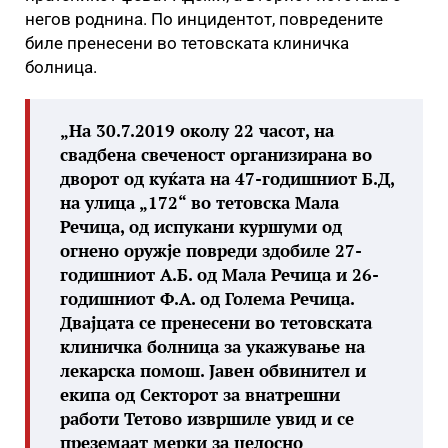
негов роднина. По инцидентот, повредените
биле пренесени во тетовската клиничка
болница.
„На 30.7.2019 околу 22 часот, на
свадбена свеченост организирана во
дворот од куќата на 47-годишниот Б.Д,
на улица „172“ во тетовска Мала
Речица, од испукани куршуми од
огнено оружје повреди здобиле 27-
годишниот А.Б. од Мала Речица и 26-
годишниот Ф.А. од Голема Речица.
Двајцата се пренесени во тетовската
клиничка болница за укажување на
лекарска помош. Јавен обвинител и
екипа од Секторот за внатрешни
работи Тетово извршиле увид и се
преземаат мерки за целосно