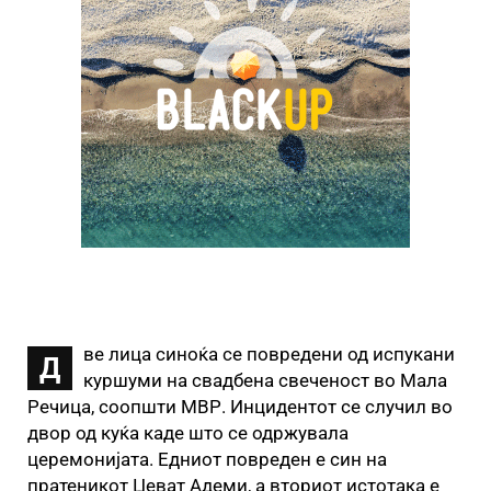
ве лица синоќа се повредени од испукани
Д
куршуми на свадбена свеченост во Мала
Речица, соопшти МВР. Инцидентот се случил во
двор од куќа каде што се одржувала
церемонијата. Едниот повреден е син на
пратеникот Џеват Адеми, а вториот истотака е