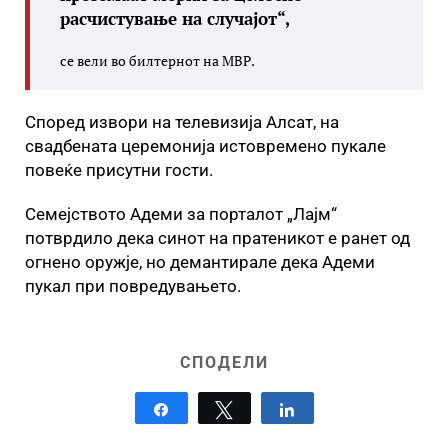
расчистување на случајот“,
се вели во билтернот на МВР.
Според извори на телевизија Алсат, на
свадбената церемонија истовремено пукале
повеќе присутни гости.
Семејството Адеми за порталот „Лајм“
потврдило дека синот на пратеникот е ранет од
огнено оружје, но демантирале дека Адеми
пукал при повредувањето.
СПОДЕЛИ
Share
Tweet
Share