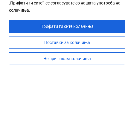
„Прифати ги сите“, се согласувате со нашата употреба на
колачиња.
Прифати ги сите колачиња
Поставки за колачиња
Не прифаќам колачиња
СТОРИЈА
ДЕБАТА