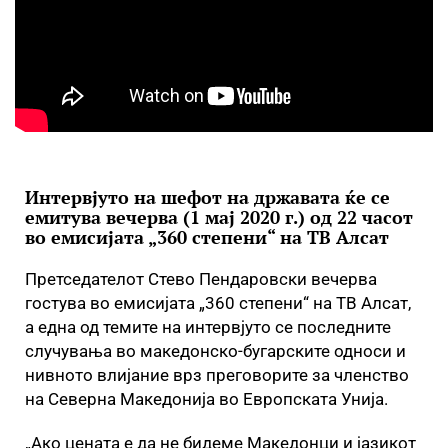
Интервјуто на шефот на државата ќе се
емитува вечерва (1 мај 2020 г.) од 22 часот
во емисијата „360 степени“ на ТВ Алсат
Претседателот Стево Пендаровски вечерва
гостува во емисијата „360 степени“ на ТВ Алсат,
а една од темите на интервјуто се последните
случувања во македонско-бугарските односи и
нивното влијание врз преговорите за членство
на Северна Македонија во Европската Унија.
„Ако цената е да не бидеме Македонци и јазикот