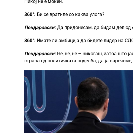
Никој не е моќен.
360°:
Би се вратиле со каква улога?
Пендаровски:
Да придонесам, да бидам дел од е
360°:
Имате ли амбиција да бидете лидер на С
Пендаровски:
Не, не, не – никогаш, затоа што ј
страна од политичката поделба, да ја наречеме, 