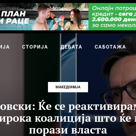
ИЈА
СТОРИЈА
ДЕБАТА
САБОТАЖА
МАКЕДОНИЈА
овски: Ќе се реактивирам
ирока коалиција што ќе 
порази власта