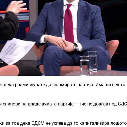
и, дека размислувате да формирате партија. Има ли нешто
 спинови на владејачката партија – тие не доаѓаат од СД
ки за тоа дека СДСМ не успева да го капитализира лошото