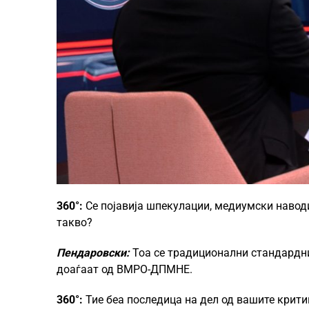
360°:
Се појавија шпекулации, медиумски навод
такво?
Пендаровски:
Тоа се традиционални стандардни
доаѓаат од ВМРО-ДПМНЕ.
360°:
Тие беа последица на дел од вашите крити