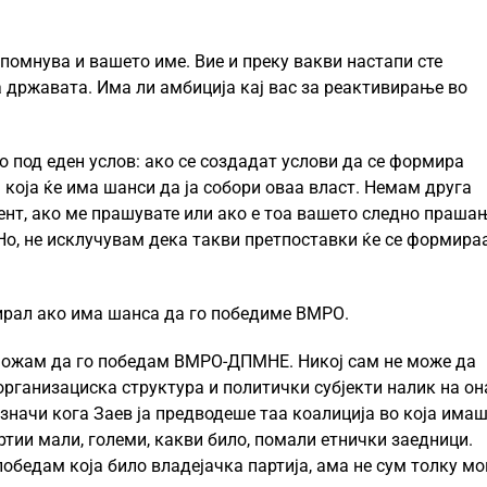
спомнува и вашето име. Вие и преку вакви настапи сте
а државата. Има ли амбиција кај вас за реактивирање во
о под еден услов: ако се создадат услови да се формира
 која ќе има шанси да ја собори оваа власт. Немам друга
ент, ако ме прашувате или ако е тоа вашето следно прашањ
Но, не исклучувам дека такви претпоставки ќе се формира
ирал ако има шанса да го победиме ВМРО.
е можам да го победам ВМРО-ДПМНЕ. Никој сам не може да
организациска структура и политички субјекти налик на он
 значи кога Заев ја предводеше таа коалиција во која има
ртии мали, големи, какви било, помали етнички заедници.
обедам која било владејачка партија, ама не сум толку мо