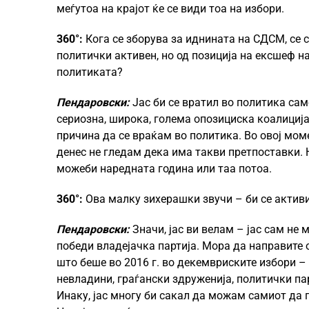
меѓутоа на крајот ќе се види тоа на избори.
360°:
Кога се зборува за иднината на СДСМ, се 
политички активен, но од позиција на ексшеф н
политиката?
Пендаровски:
Јас би се вратил во политика сам
сериозна, широка, голема опозициска коалиција
причина да се враќам во политика. Во овој мом
денес не гледам дека има такви претпоставки. 
можеби наредната година или таа потоа.
360°:
Ова малку зихерашки звучи – би се актив
Пендаровски:
Значи, јас ви велам – јас сам н
победи владејачка партија. Мора да направите 
што беше во 2016 г. во декемвриските избори –
невладини, граѓански здруженија, политички па
Инаку, јас многу би сакал да можам самиот да п