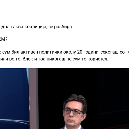
дна таква коалиција, се разбира.
ДСМ?
ас сум бил активен политички околу 20 години, секогаш со т
или во тој блок и тоа никогаш не сум го користел.