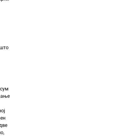
 што
 сум
вање
ној
ден
 две
о,