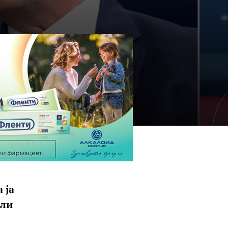
 ја
ели