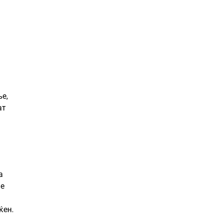
е,
ат
а
ше
ќен.