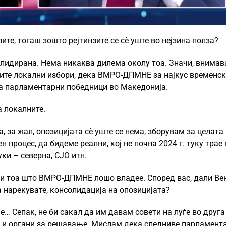
ите, тогаш зошто рејтинзите се сè уште во нејзина полза?
олидирана. Нема никаква дилема околу тоа. Значи, внимава
дните локални избори, дека ВМРО-ДПМНЕ за најкус временс
на парламентарни победници во Македонија.
а локалните.
, за жал, опозицијата сè уште се нема, зборувам за целата
н процес, да бидеме реални, кој не почна 2024 г. туку трае 
ки – северна, СЈО итн.
ти тоа што ВМРО-ДПМНЕ лошо владее. Според вас, дали Ве
а нарекувате, консолидација на опозицијата?
… Сепак, не би сакал да им давам совети на луѓе во друга
и и органи за решавање. Мислам дека следниве парламент