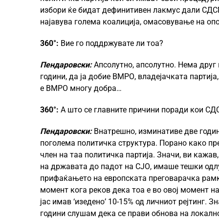
избори ќе бидат дефинитивен лакмус дали СДС
најавува голема коалиција, омасовување на оп
360°:
Вие го поддржувате ли тоа?
Пендаровски:
Апсолутно, апсолутно. Нема друг
години, да ја добие ВМРО, владејачката партија, 
е ВМРО многу добра…
360°:
А што се главните причини поради кои СД
Пендаровски:
Внатрешно, изминативе две годин
поголема политичка структура. Порано како прет
член на таа политичка партија. Значи, ви кажа
на државата до падот на СЈО, имаше тешки одлу
прифаќањето на европската преговарачка рамка и
момент кога реков дека тоа е во овој момент н
јас имав ‘изедено’ 10-15% од личниот рејтинг. 
години слушам дека се прави обнова на локално