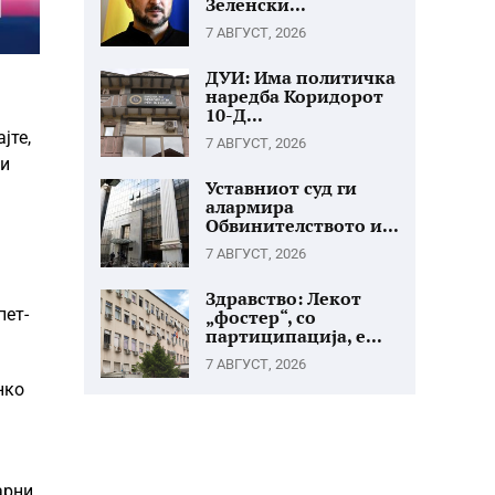
Зеленски...
7 АВГУСТ, 2026
ДУИ: Има политичка
наредба Коридорот
10-Д...
јте,
7 АВГУСТ, 2026
ки
Уставниот суд ги
алармира
Обвинителството и...
7 АВГУСТ, 2026
Здравство: Лекот
пет-
„фостер“, со
партиципација, е...
7 АВГУСТ, 2026
нко
арни