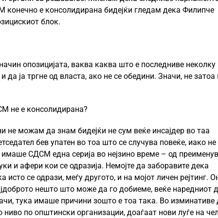
М конечно е консолидирана бидејќи гледам дека Филипче
озицискиот блок.
 начин опозицијата, ваква каква што е последниве неколку
и да ја тргне од власта, ако не се обедини. Значи, не затоа
СМ не е консолидирана?
и не можам да знам бидејќи не сум веќе инсајдер во таа
седател бев упатен во тоа што се случува повеќе, иако не
в, имаше СДСМ една серија во нејзино време – од преимену
ки и афери кои се одразија. Немојте да заборавите дека
сто се одрази, меѓу другото, и на мојот личен рејтинг. О
ајдоброто нешто што може да го добиеме, веќе наредниот 
Значи, тука имаше причини зошто е тоа така. Во изминативе
 ниво по општински организации, доаѓаат нови луѓе на чел