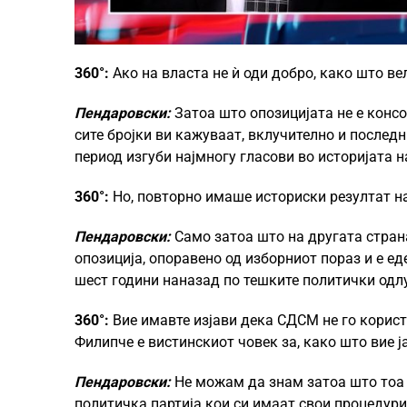
360°:
Ако на власта не ѝ оди добро, како што вел
Пендаровски:
Затоа што опозицијата не е конс
сите бројки ви кажуваат, вклучително и после
период изгуби најмногу гласови во историјата 
360°:
Но, повторно имаше историски резултат н
Пендаровски:
Само затоа што на другата страна
опозиција, опоравено од изборниот пораз и е еде
шест години наназад по тешките политички одлу
360°:
Вие имавте изјави дека СДСМ не го корис
Филипче е вистинскиот човек за, како што вие ј
Пендаровски:
Не можам да знам затоа што тоа е
политичка партија кои си имаат свои процедур