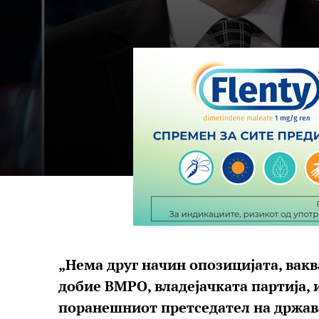
„Нема друг начин опозицијата, вакв
добие ВМРО, владејачката партија, и 
поранешниот претседател на држават