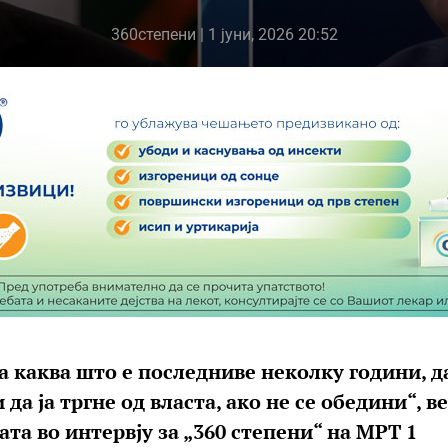
360степени
| 1 јуни, 2026 20:52
а каква што е последниве неколку години, да
да ја тргне од власта, ако не се обедини“, в
а во интервју за „360 степени“ на МРТ 1