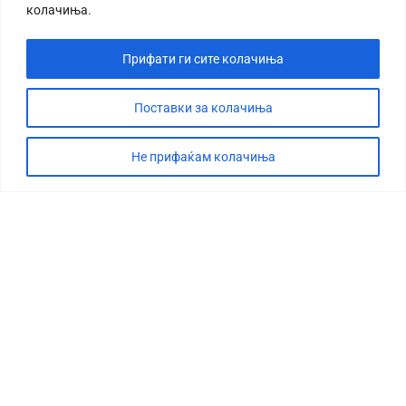
колачиња.
Прифати ги сите колачиња
Поставки за колачиња
Не прифаќам колачиња
СТОРИЈА
ДЕБАТА
САБОТАЖА
ТИМ