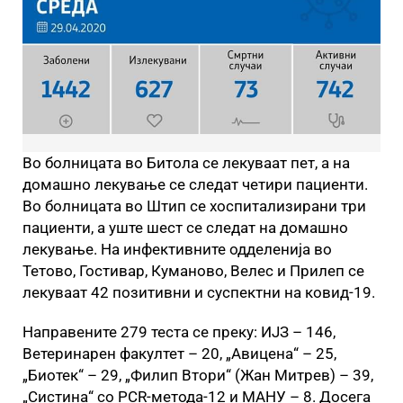
Во болницата во Битола се лекуваат пет, а на
домашно лекување се следат четири пациенти.
Во болницата во Штип се хоспитализирани три
пациенти, а уште шест се следат на домашно
лекување. На инфективните одделенија во
Тетово, Гостивар, Куманово, Велес и Прилеп се
лекуваат 42 позитивни и суспектни на ковид-19.
Направените 279 теста се преку: ИЈЗ – 146,
Ветеринарен факултет – 20, „Авицена“ – 25,
„Биотек“ – 29, „Филип Втори“ (Жан Митрев) – 39,
„Систина“ со PCR-метода-12 и МАНУ – 8. Досега