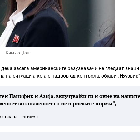
Ким Јо-Џонг
 дека засега американските разузнавачи не гледаат знаци
 на ситуација која е надвор од контрола, објави „Њузвик“
ен Пацифик и Азија, вклучувајќи ги и оние на нашит
веност во согласност со историските норми“,
авник на Пентагон.