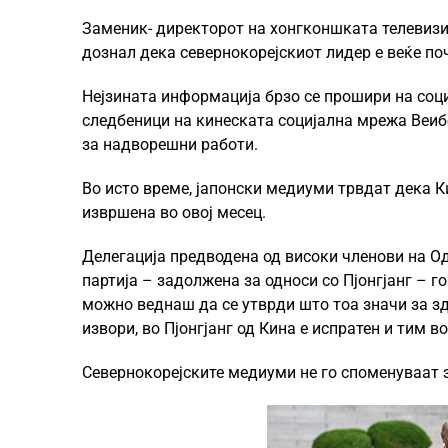
Заменик- директорот на хонгконшката телевизи
дознал дека севернокорејскиот лидер е веќе по
Нејзината информација брзо се прошири на соц
следбеници на кинеската социјална мрежа Веиб
за надворешни работи.
Во исто време, јапонски медиуми трвдат дека Ки
извршена во овој месец.
Делегација предводена од високи членови на О
партија – задолжена за односи со Пјонгјанг – г
можно веднаш да се утврди што тоа значи за здр
извори, во Пјонгјанг од Кина е испратен и тим во
Севернокорејските медиуми не го споменуваат з