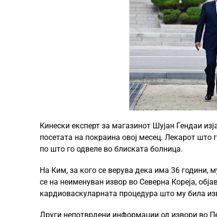
Кинески експерт за магазинот Шујан Гендаи изј
посетата на покраина овој месец. Лекарот што
по што го одвеле во блиската болница.
На Ким, за кого се верува дека има 36 години, м
се на неименуван извор во Северна Кореја, обј
кардиоваскуларната процедура што му била из
Други непотврдени информации од извори во Пе