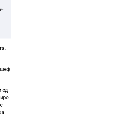
г-
та.
т шеф
и од
биро
се
ка