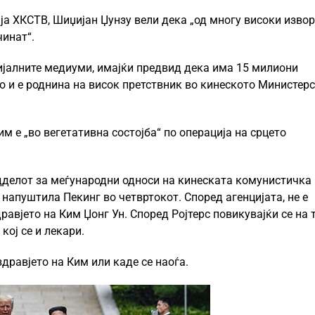
ја ХКСТВ, Шиџијан Џунзу вели дека „од многу високи изво
чинат“.
ијалните медиуми, имајќи предвид дека има 15 милиони
о и е роднина на висок претствник во кинеското Министер
м е „во вегетативна состојба“ по операција на срцето
дделот за меѓународни односи на кинеската комунистичка
о напуштила Пекинг во четвртокот. Според агенцијата, не е
авјето на Ким Џонг Ун. Според Ројтерс повикувајќи се на 
 кој се и лекари.
дравјето на Ким или каде се наоѓа.