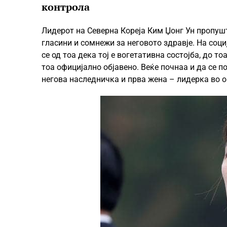
контрола
Лидерот на Северна Кореја Ким Џонг Ун пропуш
гласини и сомнежи за неговото здравје. На со
се од тоа дека тој е вогетативна состојба, до 
тоа официјално објавено. Веќе почнаа и да се п
негова наследничка и прва жена – лидерка во о