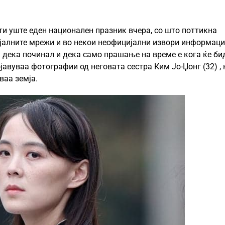
ти уште еден национален празник вчера, со што поттикна
цијалните мрежи и во некои неофицијални извори информаци
тоа дека починал и дека само прашање на време е кога ќе би
ојавуваа фотографии од неговата сестра Ким Јо-Џонг (32) ,
ваа земја.