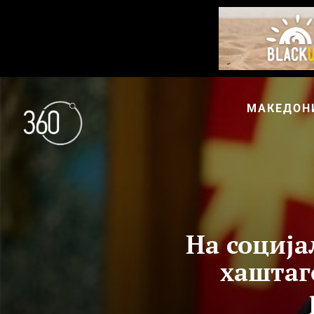
МАКЕДОН
На соција
хаштаг