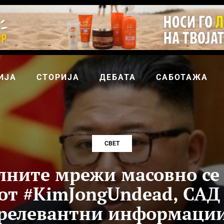
ИЈА
СТОРИЈА
ДЕБАТА
САБОТАЖА
СВЕТ
лните мрежи масовно се
от #KimJongUndead, САД
релевантни информаци