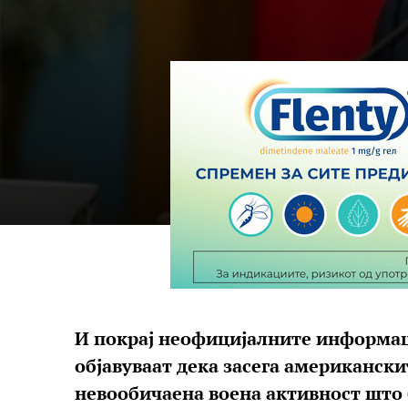
И покрај неофицијалните информа
објавуваат дека засега американски
невообичаена воена активност што б