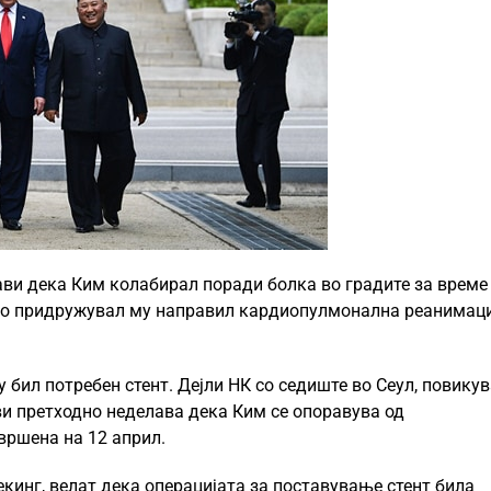
ави дека Ким колабирал поради болка во градите за време
 го придружувал му направил кардиопулмонална реанимаци
у бил потребен стент. Дејли НК со седиште во Сеул, повикув
ави претходно неделава дека Ким се опоравува од
вршена на 12 април.
кинг, велат дека операцијата за поставување стент била