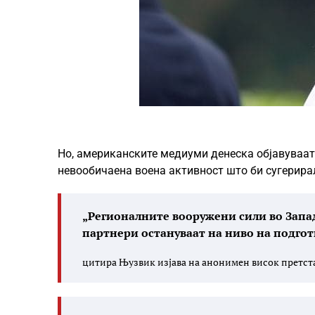
Но, американските медиуми денеска објавуваат
невообичаена воена активност што би сугерирала
„Регионалните вооружени сили во Запад
партнери остануваат на ниво на подгот
цитира Њузвик изјава на анонимен висок претст