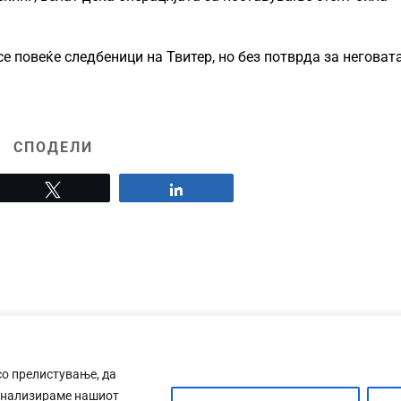
 повеќе следбеници на Твитер, но без потврда за неговат
СПОДЕЛИ
Tweet
Share
со прелистување, да
анализираме нашиот