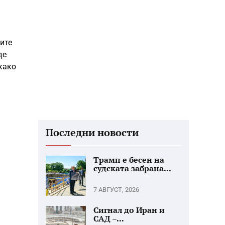
ите
де
 како
Последни новости
Трамп е бесен на
судската забрана...
7 АВГУСТ, 2026
Сигнал до Иран и
САД –...