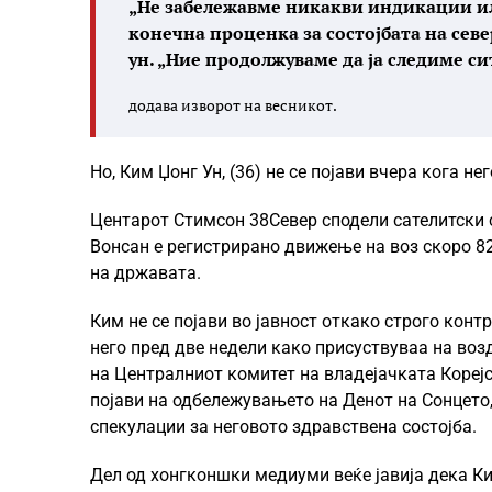
„Не забележавме никакви индикации и
конечна проценка за состојбата на сев
ун. „Ние продолжуваме да ја следиме си
додава изворот на весникот.
Но, Ким Џонг Ун, (36) не се појави вчера кога 
Центарот Стимсон 38Север сподели сателитски 
Вонсан е регистрирано движење на воз скоро 82
на државата.
Ким не се појави во јавност откако строго кон
него пред две недели како присуствуваа на во
на Централниот комитет на владејачката Корејс
појави на одбележувањето на Денот на Сонцето,
спекулации за неговото здравствена состојба.
Дел од хонгконшки медиуми веќе јавија дека Ки