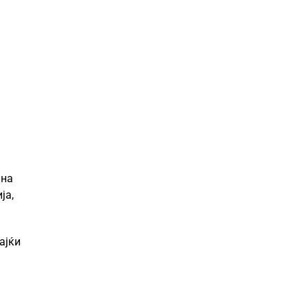
 на
ја,
ајќи