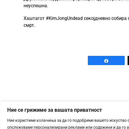
неуспешна.
Хаштагот #KimJongUndead секојдневно собира се
смрт.
Share
Ние се грижиме за вашата приватност
Ние користиме колачиња за да го подобриме вашето искуство 
опслужуваме персонализирани реклами или содржини и да го 