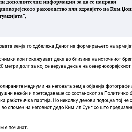
ли дополнителни информации за да се направи
ернокорејското раководство или здравјето на Ким Џон
туацијата“,
неговата земја го одбележа Денот на формирањето на армија
снимки кои покажуваат дека во близина на источниот брег
0 метри долг за кој се верува дека е на севернокорејскио
тролираните медиуми на неговата земја објавија фотографи
здушни вежби и претседаваше со состанокот за Политичко 
ка работничка партија. Но неколку денови подоцна тој не 
 во спомен на неговиот дедо Ким Ил Сунг со што предизви
м е починат.