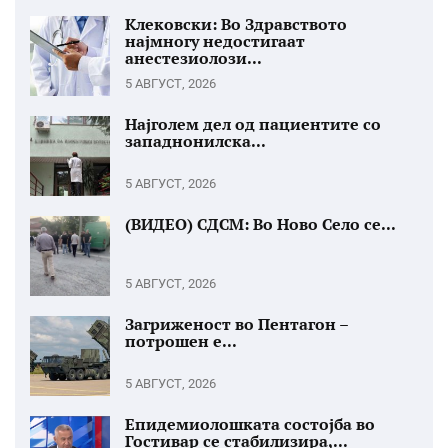
Клековски: Во Здравството
најмногу недостигаат
анестезиолози...
5 АВГУСТ, 2026
Најголем дел од пациентите со
западнонилска...
5 АВГУСТ, 2026
(ВИДЕО) СДСМ: Во Ново Село се...
5 АВГУСТ, 2026
Загриженост во Пентагон –
потрошен е...
5 АВГУСТ, 2026
Епидемиолошката состојба во
Гостивар се стабилизира,...