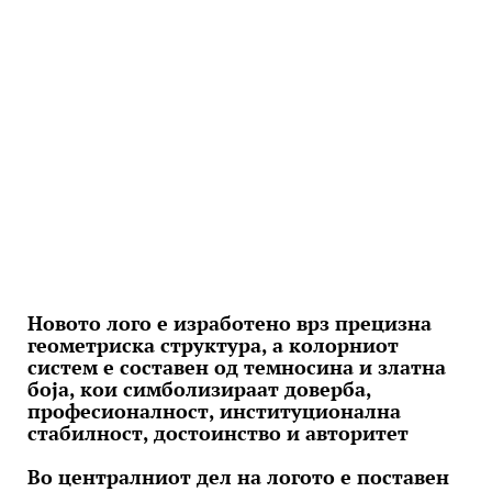
Новото лого е изработено врз прецизна
геометриска структура, а колорниот
систем е составен од темносина и златна
боја, кои симболизираат доверба,
професионалност, институционална
стабилност, достоинство и авторитет
Во централниот дел на логото е поставен