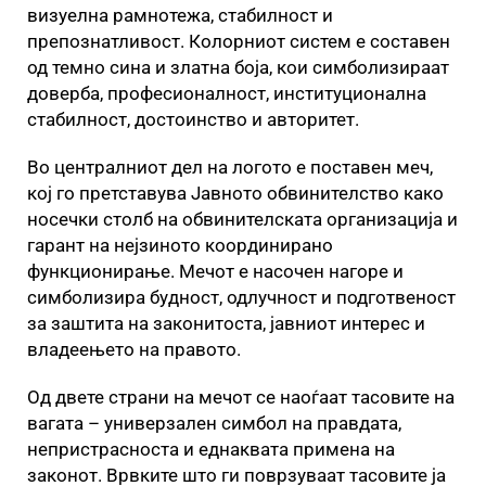
визуелна рамнотежа, стабилност и
препознатливост. Колорниот систем е составен
од темно сина и златна боја, кои симболизираат
доверба, професионалност, институционална
стабилност, достоинство и авторитет.
Во централниот дел на логото е поставен меч,
кој го претставува Јавното обвинителство како
носечки столб на обвинителската организација и
гарант на нејзиното координирано
функционирање. Мечот е насочен нагоре и
симболизира будност, одлучност и подготвеност
за заштита на законитоста, јавниот интерес и
владеењето на правото.
Од двете страни на мечот се наоѓаат тасовите на
вагата – универзален симбол на правдата,
непристрасноста и еднаквата примена на
законот. Врвките што ги поврзуваат тасовите ја