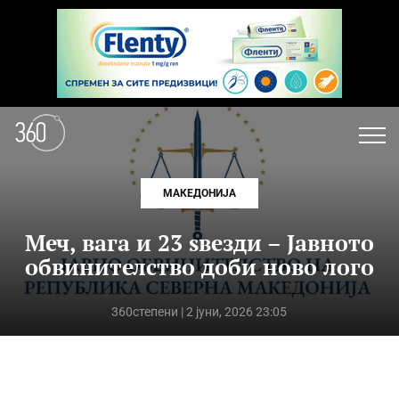
МАКЕДОНИЈА
Меч, вага и 23 ѕвезди – Јавното
обвинителство доби ново лого
360степени
| 2 јуни, 2026 23:05