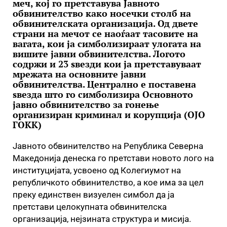
меч, кој го претставува Јавното
обвинителство како носечки столб на
обвинителската организација. Од двете
страни на мечот се наоѓаат тасовите на
вагата, кои ја симболизираат улогата на
вишите јавни обвинителства. Логото
содржи и 23 ѕвезди кои ја претставуваат
мрежата на основните јавни
обвинителства. Централно е поставена
ѕвезда што го симболизира Основното
јавно обвинителство за гонење
организиран криминал и корупција (ОЈО
ГОКК)
Јавното обвинителство на Република Северна
Македонија денеска го претстави новото лого на
институцијата, усвоено од Колегиумот на
републичкото обвинителство, а кое има за цел
преку единствен визуелен симбол да ја
претстави целокупната обвинителска
организација, нејзината структура и мисија.