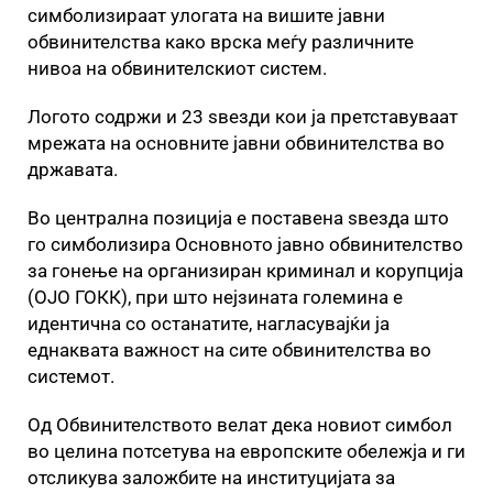
симболизираат улогата на вишите јавни
обвинителства како врска меѓу различните
нивоа на обвинителскиот систем.
Логото содржи и 23 ѕвезди кои ја претставуваат
мрежата на основните јавни обвинителства во
државата.
Во централна позиција е поставена ѕвезда што
го симболизира Основното јавно обвинителство
за гонење на организиран криминал и корупција
(ОЈО ГОКК), при што нејзината големина е
идентична со останатите, нагласувајќи ја
еднаквата важност на сите обвинителства во
системот.
Од Обвинителството велат дека новиот симбол
во целина потсетува на европските обележја и ги
отсликува заложбите на институцијата за