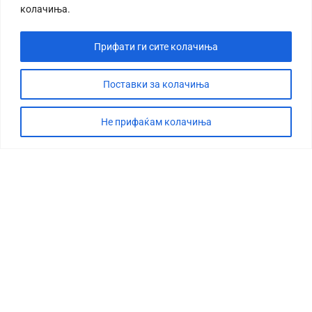
колачиња.
Прифати ги сите колачиња
Поставки за колачиња
Не прифаќам колачиња
СТОРИЈА
ДЕБАТА
САБОТАЖА
ТИМ
КОНТАКТ